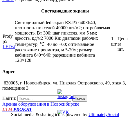
Светодиодные экраны
Светодиодный led экран RS-P5 640×640,
плотность пикселей 40000 шт/м2; потребляемая
мощность, Вт 300; шаг пикселя, мм 5 мм;
Profy
яркость, кд/м2 7000 Кд; диапазон рабочих
1
Цена
p5
шт.
за
температур, ℃ -40 до +60; оптимальное
LEDsi
шт.
расстояние просмотра, м 5-20м; размер
кабинета 640*640; разрешение кабинета
128×128
Адрес
630005, г. Новосибирск, ул. Николая Островского, 49, этаж 3,
помещение 3
Найти:
Аренда оборудования в
Новосибирске
LTM
PROKAT
Social media & sharing icons powered by
UltimatelySocial